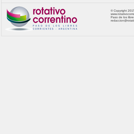
© Copyright 201
www.rotativocorre
Paso de los libre
redaccion@rotat