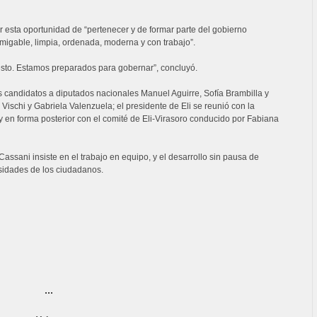
r esta oportunidad de “pertenecer y de formar parte del gobierno
migable, limpia, ordenada, moderna y con trabajo”.
sto. Estamos preparados para gobernar”, concluyó.
os candidatos a diputados nacionales Manuel Aguirre, Sofía Brambilla y
Vischi y Gabriela Valenzuela; el presidente de Eli se reunió con la
 en forma posterior con el comité de Eli-Virasoro conducido por Fabiana
assani insiste en el trabajo en equipo, y el desarrollo sin pausa de
sidades de los ciudadanos.
...