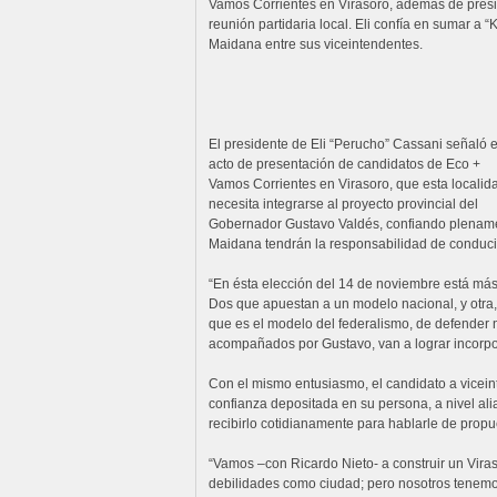
Vamos Corrientes en Virasoro, además de presi
reunión partidaria local. Eli confía en sumar a “
Maidana entre sus viceintendentes.
El presidente de Eli “Perucho” Cassani señaló e
acto de presentación de candidatos de Eco +
Vamos Corrientes en Virasoro, que esta localid
necesita integrarse al proyecto provincial del
Gobernador Gustavo Valdés, confiando plenamente
Maidana tendrán la responsabilidad de conducir
“En ésta elección del 14 de noviembre está más 
Dos que apuestan a un modelo nacional, y otra, 
que es el modelo del federalismo, de defender 
acompañados por Gustavo, van a lograr incorpor
Con el mismo entusiasmo, el candidato a vicein
confianza depositada en su persona, a nivel ali
recibirlo cotidianamente para hablarle de propu
“Vamos –con Ricardo Nieto- a construir un Vira
debilidades como ciudad; pero nosotros tenemos