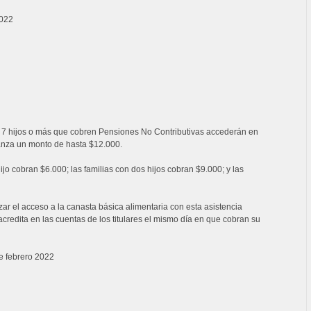
2022
 7 hijos o más que cobren Pensiones No Contributivas accederán en
lcanza un monto de hasta $12.000.
jo cobran $6.000; las familias con dos hijos cobran $9.000; y las
zar el acceso a la canasta básica alimentaria con esta asistencia
acredita en las cuentas de los titulares el mismo día en que cobran su
e febrero 2022