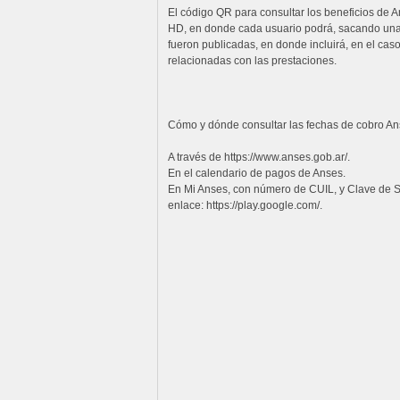
El código QR para consultar los beneficios de A
HD, en donde cada usuario podrá, sacando una fo
fueron publicadas, en donde incluirá, en el cas
relacionadas con las prestaciones.
Cómo y dónde consultar las fechas de cobro A
A través de https://www.anses.gob.ar/.
En el calendario de pagos de Anses.
En Mi Anses, con número de CUIL, y Clave de Se
enlace: https://play.google.com/.