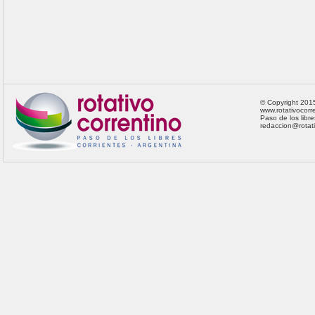
© Copyright 201
www.rotativocorre
Paso de los libre
redaccion@rotat