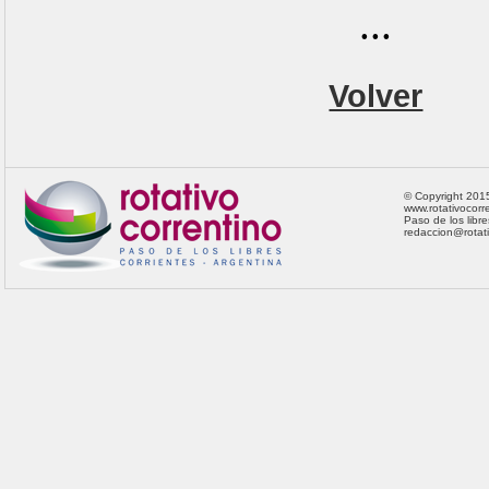
...
Volver
© Copyright 201
www.rotativocorre
Paso de los libre
redaccion@rotat