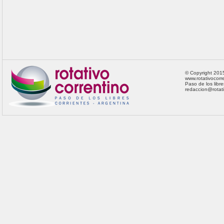
© Copyright 201
www.rotativocorre
Paso de los libre
redaccion@rotat