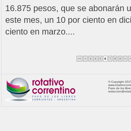
16.875 pesos, que se abonarán u
este mes, un 10 por ciento en dic
ciento en marzo....
<<
<
3
4
5
6
7
8
9
>
>
© Copyright 201
www.rotativocorre
Paso de los libre
redaccion@rotat